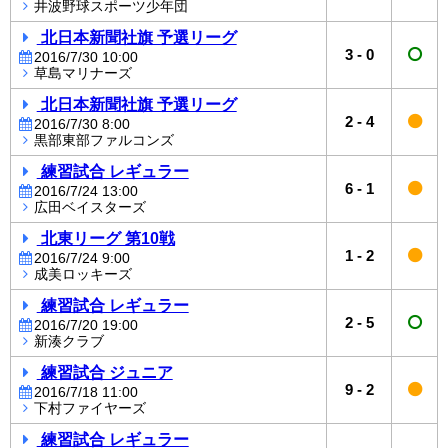
井波野球スポーツ少年団
北日本新聞社旗 予選リーグ
3
-
0
2016/7/30 10:00
草島マリナーズ
北日本新聞社旗 予選リーグ
2
-
4
2016/7/30 8:00
黒部東部ファルコンズ
練習試合 レギュラー
6
-
1
2016/7/24 13:00
広田ベイスターズ
北東リーグ 第10戦
1
-
2
2016/7/24 9:00
成美ロッキーズ
練習試合 レギュラー
2
-
5
2016/7/20 19:00
新湊クラブ
練習試合 ジュニア
9
-
2
2016/7/18 11:00
下村ファイヤーズ
練習試合 レギュラー