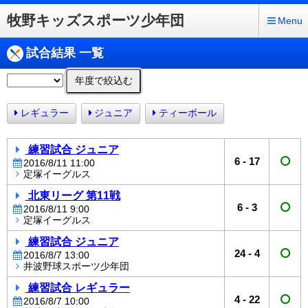
牧野キッズスポーツ少年団
Menu
試合結果 一覧
年度で絞込む
レギュラー
ジュニア
ティーボール
練習試合 ジュニア
6
-
17
2016/8/11 11:00
定塚イーグルス
北東リーグ 第11戦
6
-
3
2016/8/11 9:00
定塚イーグルス
練習試合 ジュニア
24
-
4
2016/8/7 13:00
井波野球スポーツ少年団
練習試合 レギュラー
4
-
22
2016/8/7 10:00